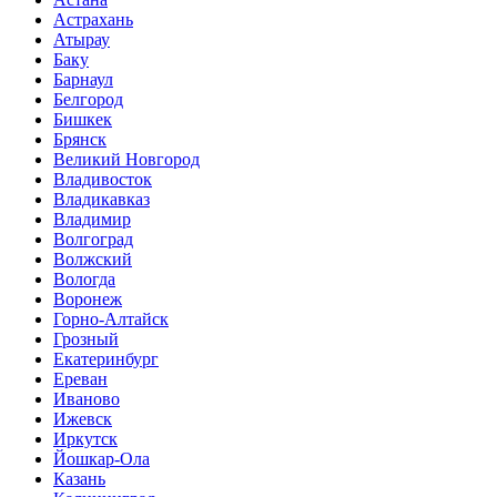
Астрахань
Атырау
Баку
Барнаул
Белгород
Бишкек
Брянск
Великий Новгород
Владивосток
Владикавказ
Владимир
Волгоград
Волжский
Вологда
Воронеж
Горно-Алтайск
Грозный
Екатеринбург
Ереван
Иваново
Ижевск
Иркутск
Йошкар-Ола
Казань