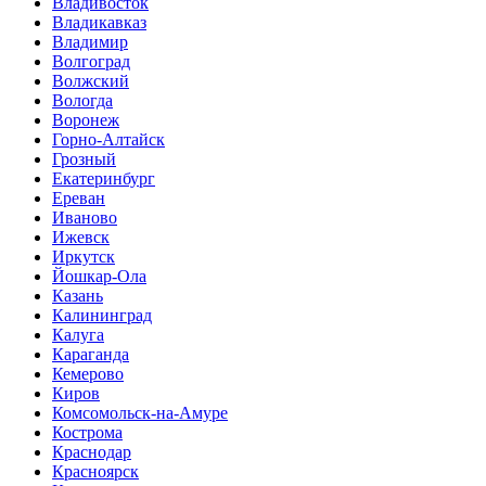
Владивосток
Владикавказ
Владимир
Волгоград
Волжский
Вологда
Воронеж
Горно-Алтайск
Грозный
Екатеринбург
Ереван
Иваново
Ижевск
Иркутск
Йошкар-Ола
Казань
Калининград
Калуга
Караганда
Кемерово
Киров
Комсомольск-на-Амуре
Кострома
Краснодар
Красноярск