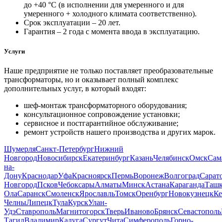
до +40 °С (в исполнении для умеренного и для
умеренного + холодного климата соответственно).
Срок эксплуатации – 20 лет.
Гарантия – 2 года с момента ввода в эксплуатацию.
Услуги
Наше предприятие не только поставляет преобразовательные
трансформаторы, но и оказывает полный комплекс
дополнительных услуг, в который входят:
шеф-монтаж трансформаторного оборудования;
консультационное сопровождение установки;
сервисное и постгарантийное обслуживание;
ремонт устройств нашего производства и других марок.
Шумерля
Санкт-Петербург
Нижний
Новгород
Новосибирск
Екатеринбург
Казань
Челябинск
Омск
Сам
на-
Дону
Краснодар
Уфа
Красноярск
Пермь
Воронеж
Волгоград
Сарат
Новгород
Псков
Чебоксары
Алматы
Минск
Астана
Караганда
Ташк
Ола
Саранск
Смоленск
Ярославль
Томск
Оренбург
Новокузнецк
Ке
Челны
Липецк
Тула
Курск
Улан-
Удэ
Ставрополь
Магнитогорск
Тверь
Иваново
Брянск
Севастополь
Тагил
Владимир
Калуга
Сургут
Чита
Симферополь
Горно-