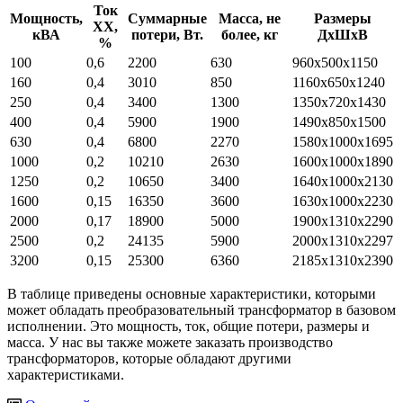
Ток
Мощность,
Суммарные
Масса, не
Размеры
ХХ,
кВА
потери, Вт.
более, кг
ДхШхВ
%
100
0,6
2200
630
960х500х1150
160
0,4
3010
850
1160х650х1240
250
0,4
3400
1300
1350х720х1430
400
0,4
5900
1900
1490х850х1500
630
0,4
6800
2270
1580х1000х1695
1000
0,2
10210
2630
1600х1000х1890
1250
0,2
10650
3400
1640х1000х2130
1600
0,15
16350
3600
1630х1000х2230
2000
0,17
18900
5000
1900х1310х2290
2500
0,2
24135
5900
2000х1310х2297
3200
0,15
25300
6360
2185х1310х2390
В таблице приведены основные характеристики, которыми
может обладать преобразовательный трансформатор в базовом
исполнении. Это мощность, ток, общие потери, размеры и
масса. У нас вы также можете заказать производство
трансформаторов, которые обладают другими
характеристиками.