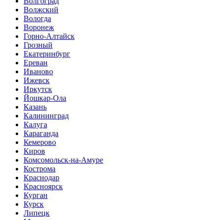
Волгоград
Волжский
Вологда
Воронеж
Горно-Алтайск
Грозный
Екатеринбург
Ереван
Иваново
Ижевск
Иркутск
Йошкар-Ола
Казань
Калининград
Калуга
Караганда
Кемерово
Киров
Комсомольск-на-Амуре
Кострома
Краснодар
Красноярск
Курган
Курск
Липецк