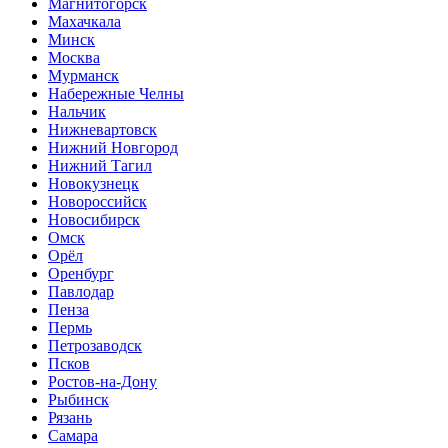
Магнитогорск
Махачкала
Минск
Москва
Мурманск
Набережные Челны
Нальчик
Нижневартовск
Нижний Новгород
Нижний Тагил
Новокузнецк
Новороссийск
Новосибирск
Омск
Орёл
Оренбург
Павлодар
Пенза
Пермь
Петрозаводск
Псков
Ростов-на-Дону
Рыбинск
Рязань
Самара