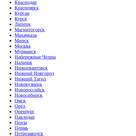
Краснодар
Красноярск
Курган
Курск
Липецк
Магнитогорск
Махачкала
Минск
Москва
Мурманск
Набережные Челны
Нальчик
Нижневартовск
Нижний Новгород
Нижний Тагил
Новокузнецк
Новороссийск
Новосибирск
Омск
Орёл
Оренбург
Павлодар
Пенза
Пермь
Петрозаводск