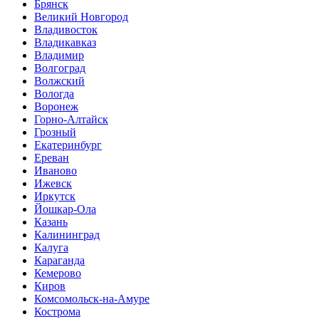
Брянск
Великий Новгород
Владивосток
Владикавказ
Владимир
Волгоград
Волжский
Вологда
Воронеж
Горно-Алтайск
Грозный
Екатеринбург
Ереван
Иваново
Ижевск
Иркутск
Йошкар-Ола
Казань
Калининград
Калуга
Караганда
Кемерово
Киров
Комсомольск-на-Амуре
Кострома