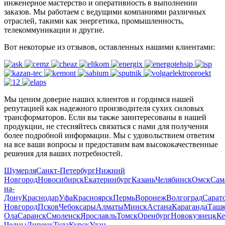
инженерное мастерство и оперативность в выполнении
заказов. Мы работаем с ведущими компаниями различных
отраслей, такими как энергетика, промышленность,
телекоммуникации и другие.
Вот некоторые из отзывов, оставленных нашими клиентами:
Мы ценим доверие наших клиентов и гордимся нашей
репутацией как надежного производителя сухих силовых
трансформаторов. Если вы также заинтересованы в нашей
продукции, не стесняйтесь связаться с нами для получения
более подробной информации. Мы с удовольствием ответим
на все ваши вопросы и предоставим вам высококачественные
решения для ваших потребностей.
Шумерля
Санкт-Петербург
Нижний
Новгород
Новосибирск
Екатеринбург
Казань
Челябинск
Омск
Сам
на-
Дону
Краснодар
Уфа
Красноярск
Пермь
Воронеж
Волгоград
Сарат
Новгород
Псков
Чебоксары
Алматы
Минск
Астана
Караганда
Ташк
Ола
Саранск
Смоленск
Ярославль
Томск
Оренбург
Новокузнецк
Ке
Челны
Липецк
Тула
Курск
Улан-