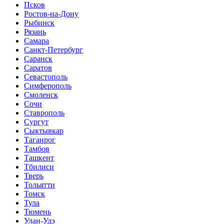
Псков
Ростов-на-Дону
Рыбинск
Рязань
Самара
Санкт-Петербург
Саранск
Саратов
Севастополь
Симферополь
Смоленск
Сочи
Ставрополь
Сургут
Сыктывкар
Таганрог
Тамбов
Ташкент
Тбилиси
Тверь
Тольятти
Томск
Тула
Тюмень
Улан-Удэ