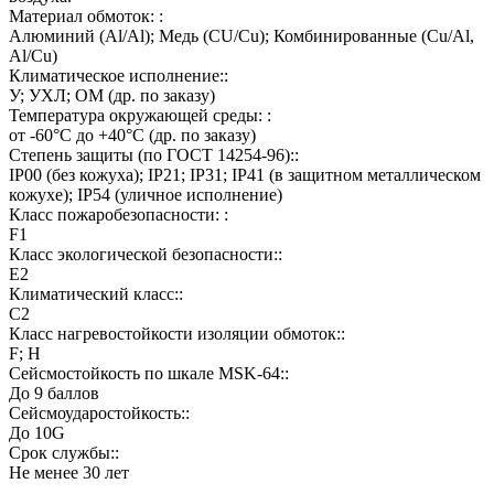
Материал обмоток: :
Алюминий (Al/Al); Медь (CU/Cu); Комбинированные (Cu/Al,
Al/Cu)
Климатическое исполнение::
У; УХЛ; ОМ (др. по заказу)
Температура окружающей среды: :
от -60°C до +40°C (др. по заказу)
Степень защиты (по ГОСТ 14254-96)::
IP00 (без кожуха); IP21; IP31; IP41 (в защитном металлическом
кожухе); IP54 (уличное исполнение)
Класс пожаробезопасности: :
F1
Класс экологической безопасности::
E2
Климатический класс::
C2
Класс нагревостойкости изоляции обмоток::
F; H
Сейсмостойкость по шкале MSK-64::
До 9 баллов
Сейсмоударостойкость::
До 10G
Срок службы::
Не менее 30 лет