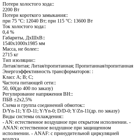
Потери холостого хода::
2200 Вт
Потери короткого замыкания::
при 75 °C: 12040 Вт; при 115 °C: 13600 Вт
Ток холостого хода::
0,4 %
Габариты, ДхШхВ::
1540х1000х1985 мм
Масса, не более::
2715 кг
Тип изоляции::
Литая/литая; Литая/пропитанная; Пропитанная/пропитанная
Энергоэффективность трансформаторов: :
Класс А; В; С;
Частота питающей сети::
50, 60(до 400 по заказу)
Регулирование напряжения ВН::
ПБВ ±2х2,5%
Схема и группа соединений обмоток::
D/Yn-11; Y/D-11; Y/Yn-0; D/D-0; Y/Zn-11(др. по заказу)
Виды системы охлаждения::
- AN: естественное воздушное при открытом исполнении. -
ANAN: естественное воздушное при защищенном
исполнении. - ANAF: с принудительной циркуляцией
воздуха.