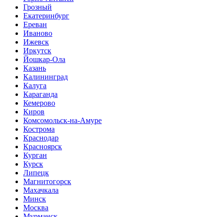
Грозный
Екатеринбург
Ереван
Иваново
Ижевск
Иркутск
Йошкар-Ола
Казань
Калининград
Калуга
Караганда
Кемерово
Киров
Комсомольск-на-Амуре
Кострома
Краснодар
Красноярск
Курган
Курск
Липецк
Магнитогорск
Махачкала
Минск
Москва
Мурманск