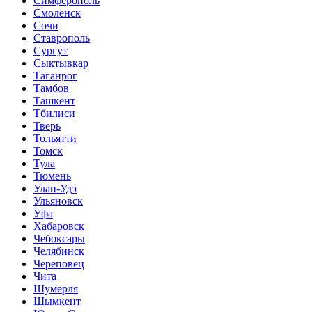
Симферополь
Смоленск
Сочи
Ставрополь
Сургут
Сыктывкар
Таганрог
Тамбов
Ташкент
Тбилиси
Тверь
Тольятти
Томск
Тула
Тюмень
Улан-Удэ
Ульяновск
Уфа
Хабаровск
Чебоксары
Челябинск
Череповец
Чита
Шумерля
Шымкент