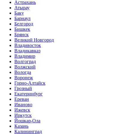
Астрахань
Атырау
Баку
Барнаул
Белгород
Бишкек
Брянск
Великий Новгород
Владивосток
Владикавказ
Владимир
Волгоград
Волжский
Вологда
Воронеж
Горно-Алтайск
Грозный
Екатеринбург
Ереван
Иваново
Ижевск
Иркутск
Йошкар-Ола
Казань
Калининград