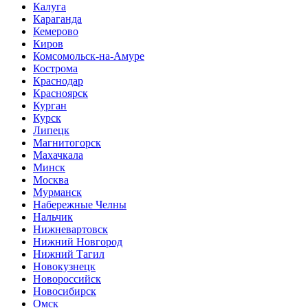
Калуга
Караганда
Кемерово
Киров
Комсомольск-на-Амуре
Кострома
Краснодар
Красноярск
Курган
Курск
Липецк
Магнитогорск
Махачкала
Минск
Москва
Мурманск
Набережные Челны
Нальчик
Нижневартовск
Нижний Новгород
Нижний Тагил
Новокузнецк
Новороссийск
Новосибирск
Омск