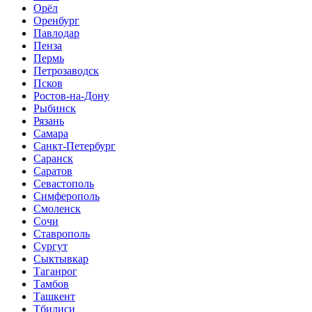
Орёл
Оренбург
Павлодар
Пенза
Пермь
Петрозаводск
Псков
Ростов-на-Дону
Рыбинск
Рязань
Самара
Санкт-Петербург
Саранск
Саратов
Севастополь
Симферополь
Смоленск
Сочи
Ставрополь
Сургут
Сыктывкар
Таганрог
Тамбов
Ташкент
Тбилиси