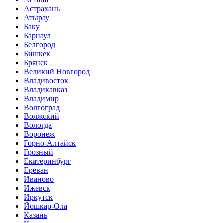
Астрахань
Атырау
Баку
Барнаул
Белгород
Бишкек
Брянск
Великий Новгород
Владивосток
Владикавказ
Владимир
Волгоград
Волжский
Вологда
Воронеж
Горно-Алтайск
Грозный
Екатеринбург
Ереван
Иваново
Ижевск
Иркутск
Йошкар-Ола
Казань