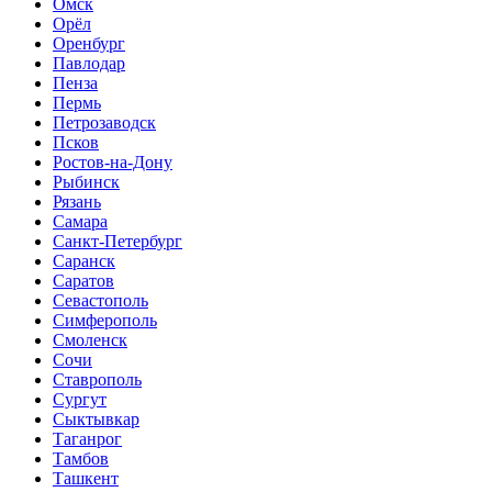
Омск
Орёл
Оренбург
Павлодар
Пенза
Пермь
Петрозаводск
Псков
Ростов-на-Дону
Рыбинск
Рязань
Самара
Санкт-Петербург
Саранск
Саратов
Севастополь
Симферополь
Смоленск
Сочи
Ставрополь
Сургут
Сыктывкар
Таганрог
Тамбов
Ташкент